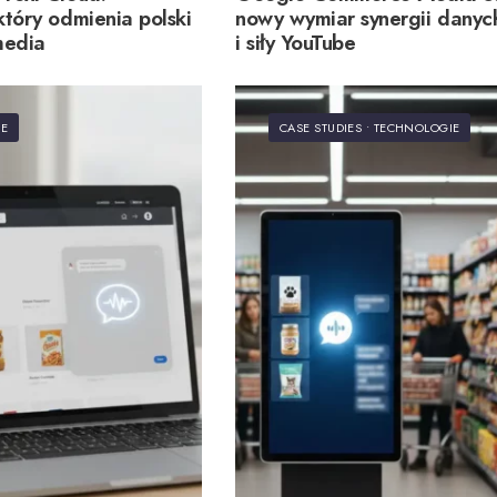
który odmienia polski
nowy wymiar synergii danych
media
i siły YouTube
IE
CASE STUDIES
•
TECHNOLOGIE