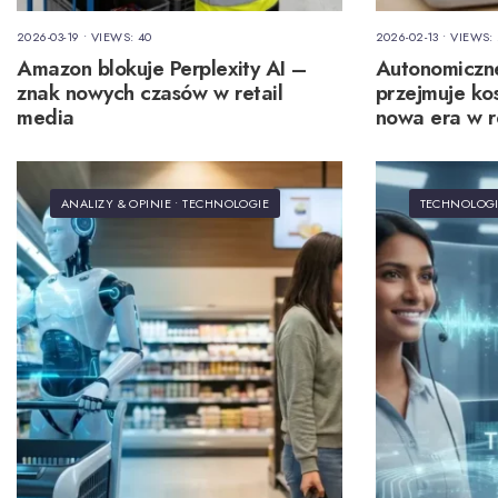
2026-03-19
•
VIEWS: 40
2026-02-13
•
VIEWS:
Amazon blokuje Perplexity AI –
Autonomiczne
znak nowych czasów w retail
przejmuje kos
media
nowa era w r
ANALIZY & OPINIE
•
TECHNOLOGIE
TECHNOLOG