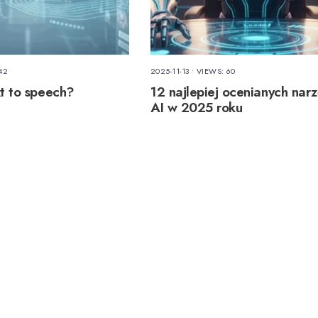
42
2025-11-13
•
VIEWS: 60
xt to speech?
12 najlepiej ocenianych nar
AI w 2025 roku