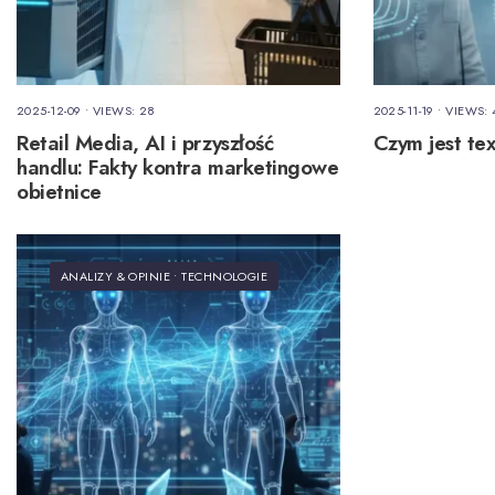
2025-12-09
•
VIEWS: 28
2025-11-19
•
VIEWS: 
Retail Media, AI i przyszłość
Czym jest te
handlu: Fakty kontra marketingowe
obietnice
ANALIZY & OPINIE
•
TECHNOLOGIE