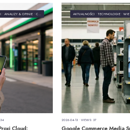
I
•
ANALIZY & OPINIE
•
CASE STUDIES
•
TECHNOLOGIE
AKTUALNOŚCI
•
TECHNOLOGIE
•
WIED
 34
2026-04-13
•
VIEWS: 37
Proxi Cloud:
Google Commerce Media Su