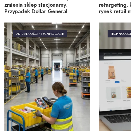
zmienia sklep stacjonarny.
retargeting, 
Przypadek Dollar General
rynek retail 
AKTUALNOŚCI
•
TECHNOLOGIE
TECHNOLOG