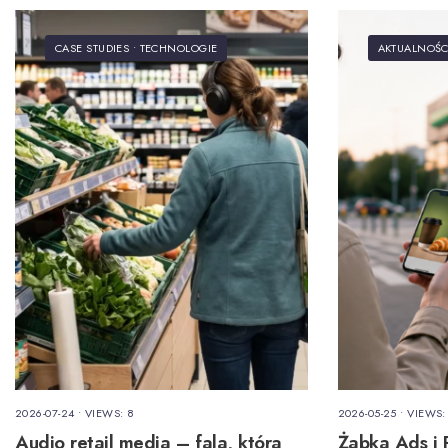
CASE STUDIES
•
TECHNOLOGIE
AKTUALNOŚC
2026-07-24
•
VIEWS: 8
2026-05-25
•
VIEWS:
Audio retail media – fala, która
Żabka Ads i 