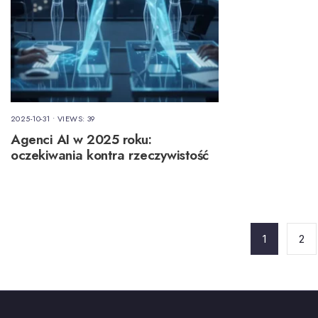
2025-10-31
•
VIEWS: 39
Agenci AI w 2025 roku:
oczekiwania kontra rzeczywistość
Stronicowanie
wpisów
1
2