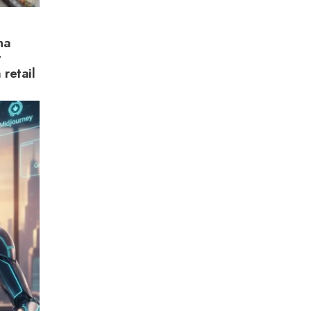
na
t
retail