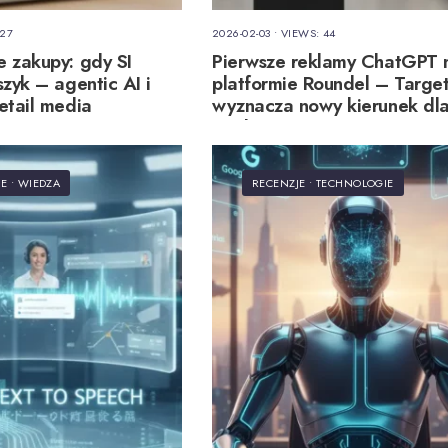
 27
2026-02-03
•
VIEWS: 44
 zakupy: gdy SI
Pierwsze reklamy ChatGPT 
zyk – agentic AI i
platformie Roundel – Targe
etail media
wyznacza nowy kierunek dla 
media
IE
•
WIEDZA
RECENZJE
•
TECHNOLOGIE