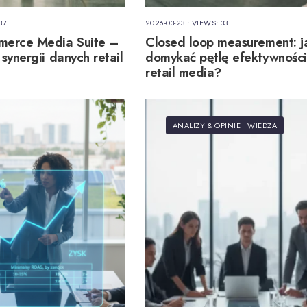
37
2026-03-23
•
VIEWS: 33
erce Media Suite –
Closed loop measurement: j
synergii danych retail
domykać pętlę efektywnośc
retail media?
ANALIZY & OPINIE
•
WIEDZA