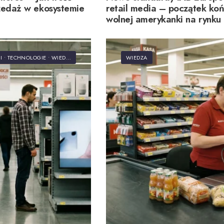
zedaż w ekosystemie
retail media – początek ko
wolnej amerykanki na rynku
pomiaru skuteczności kampa
I
•
TECHNOLOGIE
•
WIEDZA
WIEDZA