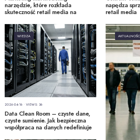
narzędzie, które rozkłada
napędza spr
skuteczność retail media na
retail media
czynniki pierwsze
WIEDZA
AKTUALNOŚC
2026-04-16
•
VIEWS: 36
Data Clean Room – czyste dane,
czyste sumienie. Jak bezpieczna
współpraca na danych redefiniuje
retail media