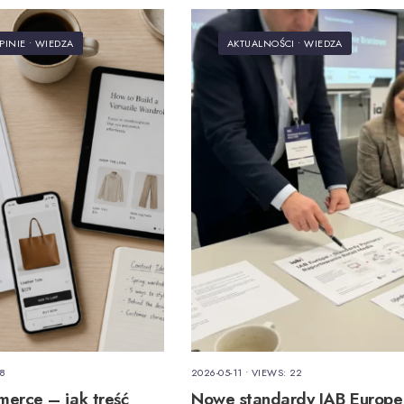
PINIE
•
WIEDZA
AKTUALNOŚCI
•
WIEDZA
 8
2026-05-11
•
VIEWS: 22
erce – jak treść
Nowe standardy IAB Europe