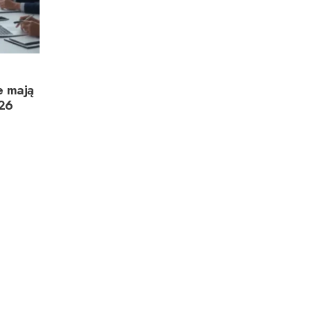
e mają
026