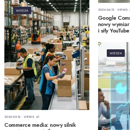
2026-04-13
•
VIEWS: 
WIEDZA
Google Comm
nowy wymiar 
i siły YouTube
WIEDZA
2026-03-16
•
VIEWS: 41
Commerce media: nowy silnik