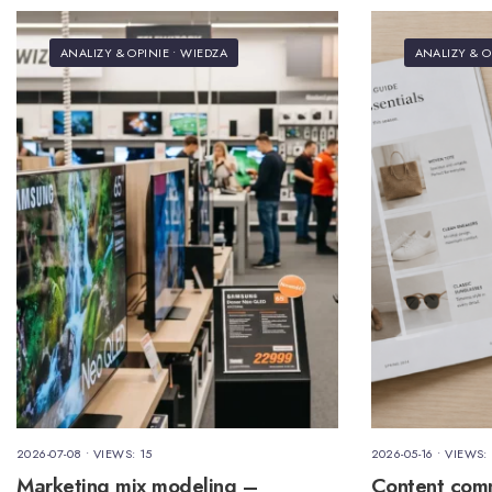
ANALIZY & OPINIE
•
WIEDZA
ANALIZY & O
2026-07-08
•
VIEWS: 15
2026-05-16
•
VIEWS:
Marketing mix modeling –
Content comm