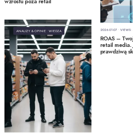
wzrostu poza retail
2026-01-07
•
VIEWS: 
ANALIZY & OPINIE
•
WIEDZA
ROAS – Twoj
retail media.
prawdziwą sk