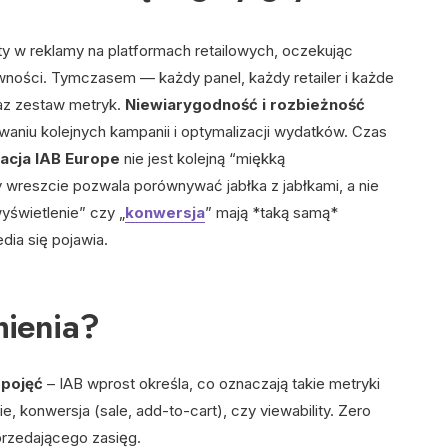
ty w reklamy na platformach retailowych, oczekując
ności. Tymczasem — każdy panel, każdy retailer i każde
raz zestaw metryk.
Niewiarygodność i rozbieżność
niu kolejnych kampanii i optymalizacji wydatków. Czas
zacja IAB Europe
nie jest kolejną “miękką
wreszcie pozwala porównywać jabłka z jabłkami, a nie
wyświetlenie” czy „
konwersja
” mają *taką samą*
dia się pojawia.
mienia?
 pojęć
– IAB wprost określa, co oznaczają takie metryki
ie, konwersja (sale, add-to-cart), czy viewability. Zero
przedającego zasięg.