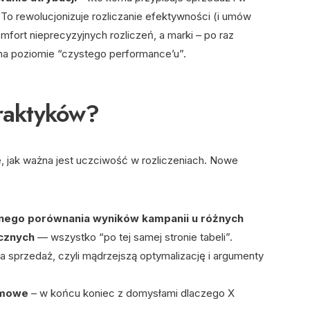
. To rewolucjonizuje rozliczanie efektywności (i umów
omfort nieprecyzyjnych rozliczeń, a marki – po raz
na poziomie “czystego performance’u”.
praktyków?
e, jak ważna jest uczciwość w rozliczeniach. Nowe
nego porównania wyników kampanii u różnych
icznych
— wszystko “po tej samej stronie tabeli”.
a sprzedaż, czyli mądrzejszą optymalizację i argumenty
rmowe
– w końcu koniec z domysłami dlaczego X