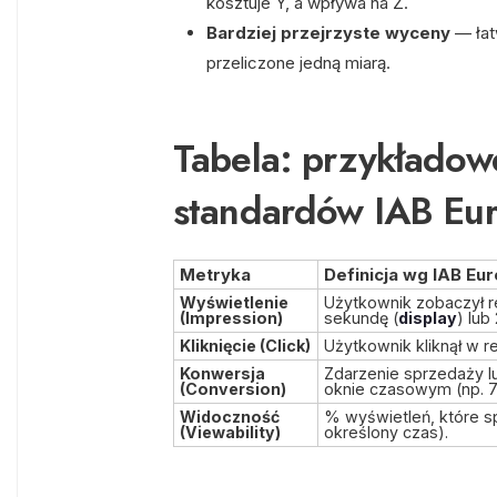
kosztuje Y, a wpływa na Z.
Bardziej przejrzyste wyceny
— łat
przeliczone jedną miarą.
Tabela: przykładow
standardów IAB Eu
Metryka
Definicja wg IAB Eu
Wyświetlenie
Użytkownik zobaczył r
(Impression)
sekundę (
display
) lub 
Kliknięcie (Click)
Użytkownik kliknął w re
Konwersja
Zdarzenie sprzedaży l
(Conversion)
oknie czasowym (np. 7 
Widoczność
% wyświetleń, które sp
(Viewability)
określony czas).