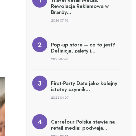
Travel Retail Media:
Rewolucja Reklamowa w
Branży…
2026-07-16
Pop-up store – co to jest?
Definicja, zalety i…
2025-07-16
First-Party Data jako kolejny
istotny czynnik…
2025-04-07
Carrefour Polska stawia na
retail media: podwaja…