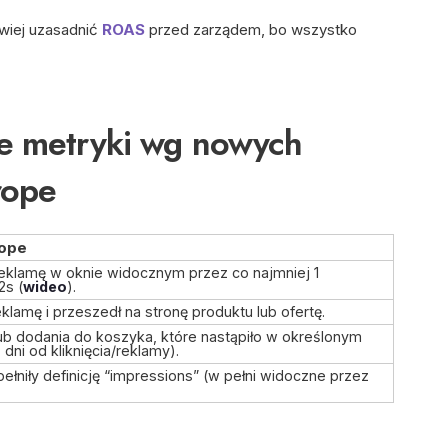
wiej uzasadnić
ROAS
przed zarządem, bo wszystko
e metryki wg nowych
rope
rope
eklamę w oknie widocznym przez co najmniej 1
2s (
wideo
).
klamę i przeszedł na stronę produktu lub ofertę.
ub dodania do koszyka, które nastąpiło w określonym
dni od kliknięcia/reklamy).
ełniły definicję “impressions” (w pełni widoczne przez