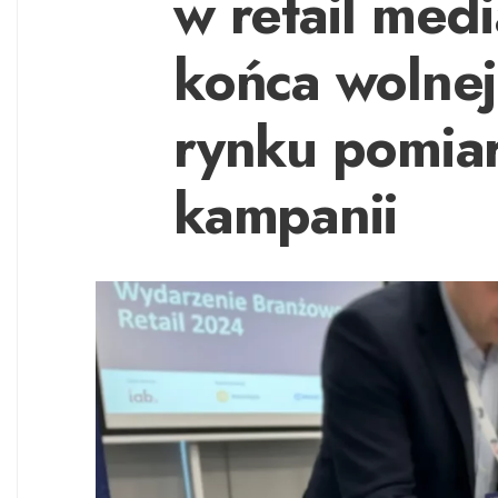
w retail med
końca wolnej
rynku pomiar
kampanii