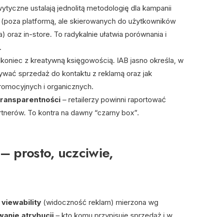
tyczne ustalają jednolitą metodologię dla kampanii
ite (poza platformą, ale skierowanych do użytkowników
a) oraz in-store. To radykalnie ułatwia porównania i
.
koniec z kreatywną księgowością. IAB jasno określa, w
wać sprzedaż do kontaktu z reklamą oraz jak
omocyjnych i organicznych.
transparentności
– retailerzy powinni raportować
tnerów. To kontra na dawny “czarny box”.
– prosto, uczciwie,
t
viewability
(widoczność reklam) mierzona wg
anie atrybucji
– kto komu przypisuje sprzedaż i w