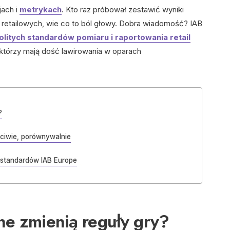
jach i
metrykach
. Kto raz próbował zestawić wyniki
h retailowych, wie co to ból głowy. Dobra wiadomość? IAB
olitych standardów pomiaru i raportowania retail
którzy mają dość lawirowania w oparach
?
zciwie, porównywalnie
 standardów IAB Europe
ne zmienią reguły gry?