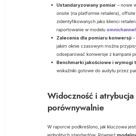
Ustandaryzowany pomiar
– nowe wy
onsite (na platformie retailera), offs
zidentyfikowanych jako klienci retailer
raportowanie w modelu
omnichannel
Zalecenia dla pomiaru konwersji
– 
jakim oknie czasowym można przypisy
odseparować konwersje z kampanii pr
Benchmarki jakościowe i wymogi 
wskaźniki gotowe do audytu przez par
Widoczność i atrybucja 
porównywalnie
W raporcie podkreślono, jak kluczowa jes
jednolitych standardów. Również
modelow