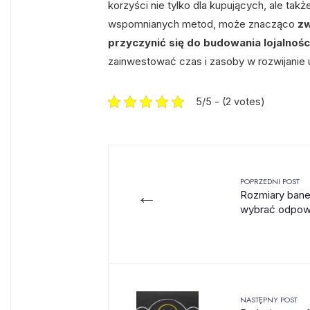
korzyści nie tylko dla kupujących, ale tak
wspomnianych metod, może znacząco
z
przyczynić się do budowania lojalności
zainwestować czas i zasoby w rozwijanie u
5/5 - (2 votes)
POPRZEDNI POST
←
Rozmiary bane
wybrać odpowi
NASTĘPNY POST