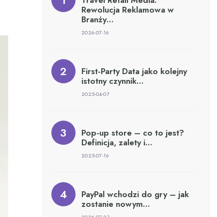
Travel Retail Media:
Rewolucja Reklamowa w
Branży…
2026-07-16
First-Party Data jako kolejny
istotny czynnik…
2025-04-07
Pop-up store – co to jest?
Definicja, zalety i…
2025-07-16
PayPal wchodzi do gry – jak
zostanie nowym…