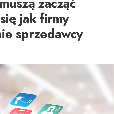
 muszą zacząć
ię jak firmy
nie sprzedawcy