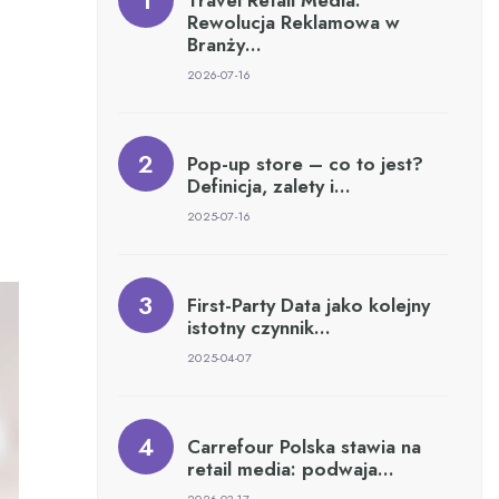
Travel Retail Media:
Rewolucja Reklamowa w
Branży…
2026-07-16
Pop-up store – co to jest?
Definicja, zalety i…
2025-07-16
First-Party Data jako kolejny
istotny czynnik…
2025-04-07
Carrefour Polska stawia na
retail media: podwaja…