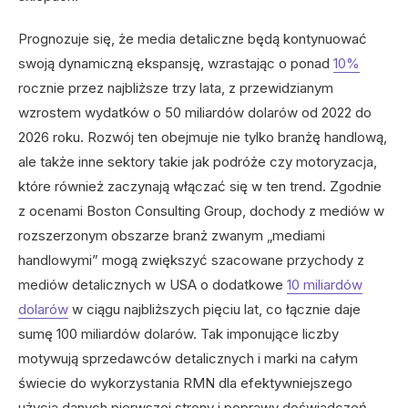
Prognozuje się, że media detaliczne będą kontynuować
swoją dynamiczną ekspansję, wzrastając o ponad
10%
rocznie przez najbliższe trzy lata, z przewidzianym
wzrostem wydatków o 50 miliardów dolarów od 2022 do
2026 roku. Rozwój ten obejmuje nie tylko branżę handlową,
ale także inne sektory takie jak podróże czy motoryzacja,
które również zaczynają włączać się w ten trend. Zgodnie
z ocenami Boston Consulting Group, dochody z mediów w
rozszerzonym obszarze branż zwanym „mediami
handlowymi” mogą zwiększyć szacowane przychody z
mediów detalicznych w USA o dodatkowe
10 miliardów
dolarów
w ciągu najbliższych pięciu lat, co łącznie daje
sumę 100 miliardów dolarów. Tak imponujące liczby
motywują sprzedawców detalicznych i marki na całym
świecie do wykorzystania RMN dla efektywniejszego
użycia danych pierwszej strony i poprawy doświadczeń